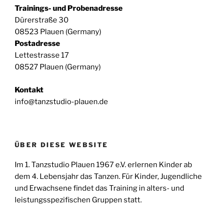
v
Trainings- und Probenadresse
u
i
Dürerstraße 30
n
g
08523 Plauen (Germany)
g
a
Postadresse
e
t
Lettestrasse 17
n
i
08527 Plauen (Germany)
o
Kontakt
n
info@tanzstudio-plauen.de
ÜBER DIESE WEBSITE
Im 1. Tanzstudio Plauen 1967 e.V. erlernen Kinder ab
dem 4. Lebensjahr das Tanzen. Für Kinder, Jugendliche
und Erwachsene findet das Training in alters- und
leistungsspezifischen Gruppen statt.