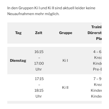
In den Gruppen Ki I und Ki II sind aktuell leider keine
Neuaufnahmen mehr möglich.
Trainings
Tag
Zeit
Gruppe
Dürerstraß
Plauen
16:15
4 – 6 Jah
–
Kreative
Dienstag
Ki I
17:00
Kinderta
Uhr
Pre-Balle
17:15
7 – 9 Jah
–
Kreative
Ki II
18:15
Kindertan
Uhr
Kinderball
18:30