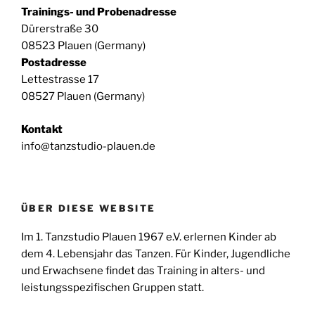
v
Trainings- und Probenadresse
u
i
Dürerstraße 30
n
g
08523 Plauen (Germany)
g
a
Postadresse
e
t
Lettestrasse 17
n
i
08527 Plauen (Germany)
o
Kontakt
n
info@tanzstudio-plauen.de
ÜBER DIESE WEBSITE
Im 1. Tanzstudio Plauen 1967 e.V. erlernen Kinder ab
dem 4. Lebensjahr das Tanzen. Für Kinder, Jugendliche
und Erwachsene findet das Training in alters- und
leistungsspezifischen Gruppen statt.