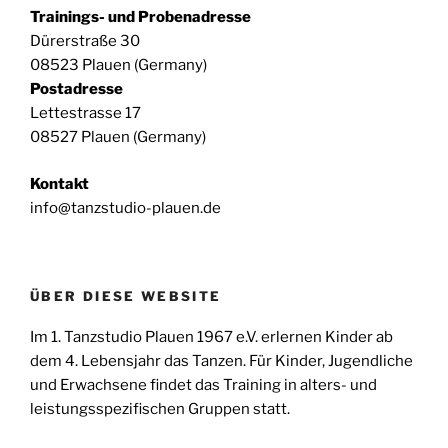
-
Trainings- und Probenadresse
N
Dürerstraße 30
a
08523 Plauen (Germany)
v
Postadresse
i
Lettestrasse 17
g
08527 Plauen (Germany)
a
t
Kontakt
info@tanzstudio-plauen.de
i
o
n
ÜBER DIESE WEBSITE
Im 1. Tanzstudio Plauen 1967 e.V. erlernen Kinder ab
dem 4. Lebensjahr das Tanzen. Für Kinder, Jugendliche
und Erwachsene findet das Training in alters- und
leistungsspezifischen Gruppen statt.