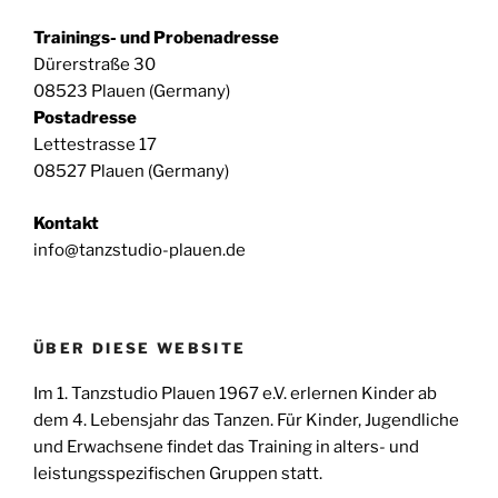
-
N
Trainings- und Probenadresse
a
Dürerstraße 30
v
08523 Plauen (Germany)
i
Postadresse
g
Lettestrasse 17
a
08527 Plauen (Germany)
t
i
Kontakt
o
info@tanzstudio-plauen.de
n
ÜBER DIESE WEBSITE
Im 1. Tanzstudio Plauen 1967 e.V. erlernen Kinder ab
dem 4. Lebensjahr das Tanzen. Für Kinder, Jugendliche
und Erwachsene findet das Training in alters- und
leistungsspezifischen Gruppen statt.