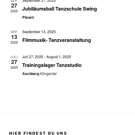
u
September 27, 2025
SEP.
c
27
s
m
Jubiläumsball Tanzschule Swing
2025
h
t
w
Plauen
t
a
ä
e
h
l
September 13, 2025
SEP.
13
l
n
t
Filmmusik- Tanzveranstaltung
2025
e
u
-
n
n
N
Juli 27, 2025
-
August 1, 2025
JULI
.
g
27
a
Trainingslager Tanzstudio
A
2025
v
Aschberg
Klingental
n
i
s
g
i
a
c
t
h
t
i
e
o
n
n
HIER FINDEST DU UNS