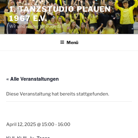
Zum
1. TANZSTUDIO PLAUEN
Inhalt
1967 E.V.
springen
Wir sind wieder für euch da !
Menü
« Alle Veranstaltungen
Diese Veranstaltung hat bereits stattgefunden.
Autofrühling
April 12, 2025 @ 15:00
-
16:00